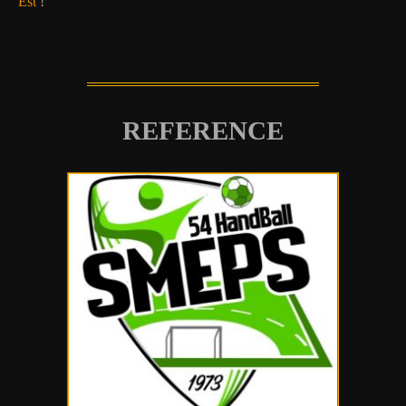
Est
!
REFERENCE